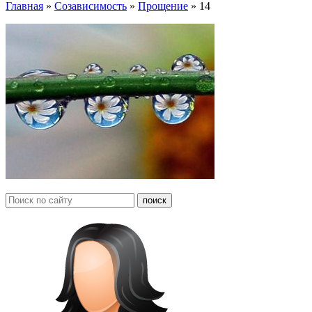
Главная
»
Созависимость
»
Прощение
»
14