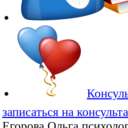
Консуль
записаться на консульт
Егорова Ольга
психолог