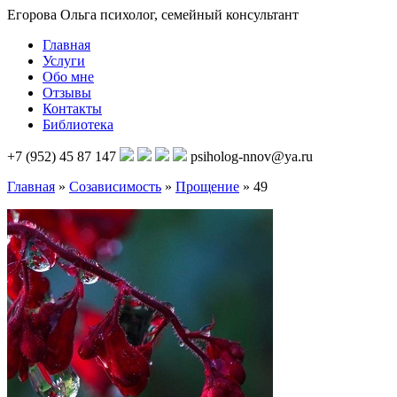
Егорова Ольга
психолог, семейный консультант
Главная
Услуги
Обо мне
Отзывы
Контакты
Библиотека
+7 (952) 45 87 147
psiholog-nnov@ya.ru
Главная
»
Созависимость
»
Прощение
»
49