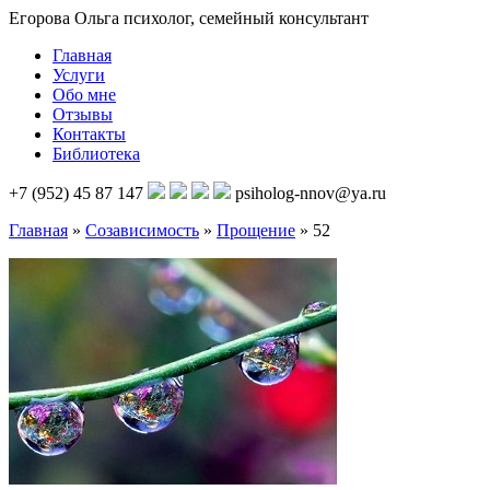
Егорова Ольга
психолог, семейный консультант
Главная
Услуги
Обо мне
Отзывы
Контакты
Библиотека
+7 (952) 45 87 147
psiholog-nnov@ya.ru
Главная
»
Созависимость
»
Прощение
»
52