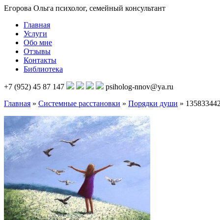
Егорова Ольга
психолог, семейный консультант
Главная
Услуги
Обо мне
Отзывы
Контакты
Библиотека
+7 (952) 45 87 147
psiholog-nnov@ya.ru
Главная
»
Системные расстановки
»
Порядки души
»
135833442